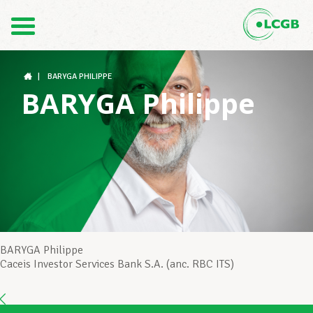
Contact
FR
DE
|
BARYGA PHILIPPE
BARYGA Philippe
Le LCGB
Structures syndicales
Assistance au Travail
BARYGA Philippe
Caceis Investor Services Bank S.A. (anc. RBC ITS)
Vos droits