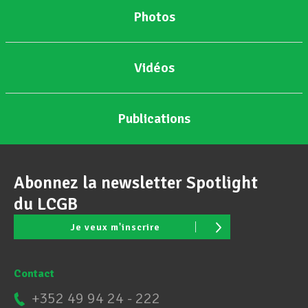
Photos
Assistance en vie privée
Vidéos
Développement professionnel
Publications
Devenir Membre
Abonnez la newsletter Spotlight
Actualités
du LCGB
Je veux m'inscrire
Contact
+352 49 94 24 - 222