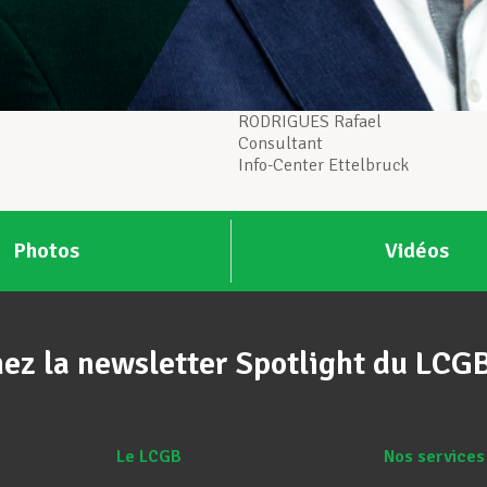
RODRIGUES Rafael
Consultant
Info-Center Ettelbruck
Photos
Vidéos
ez la newsletter Spotlight du LCG
Le LCGB
Nos services