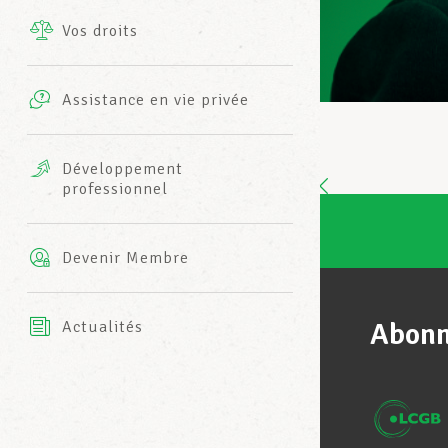
Vos droits
Prestations complémentaires
Charte
Photos
Assistance en vie privée
Harmonie Mutuelle
Bureaux INFO-CENTER
Vidéos
Développement
professionnel
Assurance AXA
L’équipe LCGB
Devenir Membre
Abonn
Actualités