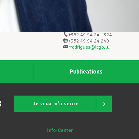
+352 49 94 24 - 324
+352 49 94 24 249
rrodrigues@lcgb.lu
Publications
B
Je veux m'inscrire
Info-Center