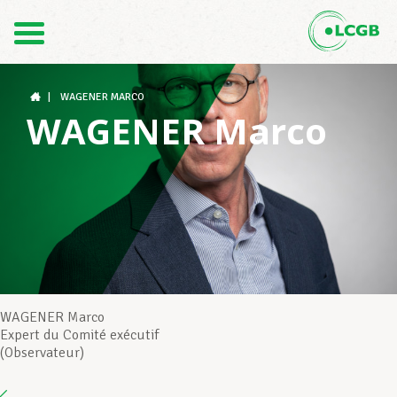
Contact
FR
DE
|
WAGENER MARCO
WAGENER Marco
Le LCGB
Structures syndicales
Assistance au Travail
WAGENER Marco
Expert du Comité exécutif
(Observateur)
Vos droits