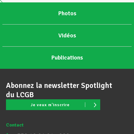
Photos
Assistance en vie privée
Vidéos
Développement professionnel
Publications
Devenir Membre
Abonnez la newsletter Spotlight
Actualités
du LCGB
Je veux m'inscrire
Contact