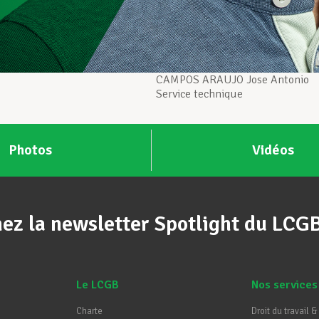
CAMPOS ARAUJO Jose Antonio
Service technique
Photos
Vidéos
ez la newsletter Spotlight du LCG
Le LCGB
Nos services
Charte
Droit du travail &