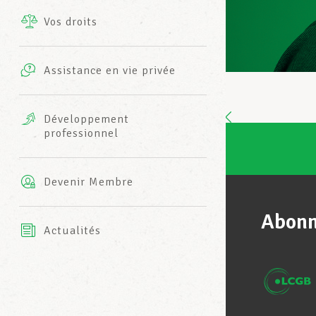
Vos droits
Prestations complémentaires
Charte
Photos
Assistance en vie privée
Harmonie Mutuelle
Bureaux INFO-CENTER
Vidéos
Développement
professionnel
Assurance AXA
L’équipe LCGB
Devenir Membre
Abonn
Actualités