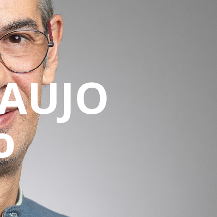
AUJO
o