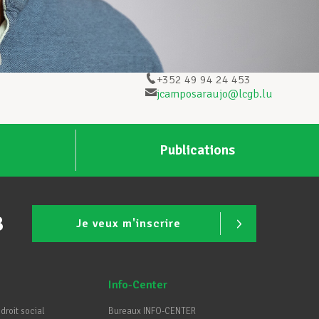
+352 49 94 24 453
jcamposaraujo@lcgb.lu
Publications
B
Je veux m'inscrire
Info-Center
 droit social
Bureaux INFO-CENTER