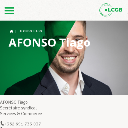
Contact
FR
DE
|
AFONSO TIAGO
AFONSO Tiago
Le LCGB
Structures syndicales
Assistance au Travail
AFONSO Tiago
Secrétaire syndical
Services & Commerce
Vos droits
+352 691 733 037