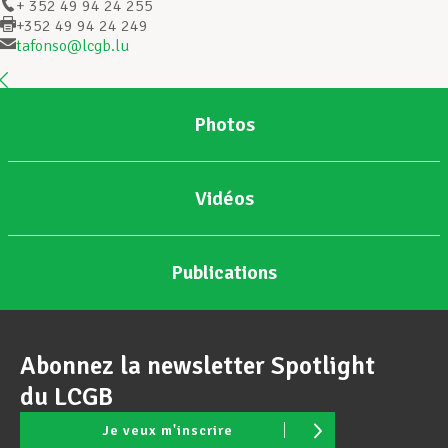
+ 352 49 94 24 255
+352 49 94 24 249
tafonso@lcgb.lu
Assistance en vie privée
Photos
Développement professionnel
Vidéos
Devenir Membre
Publications
Actualités
Abonnez la newsletter Spotlight
du LCGB
Je veux m'inscrire