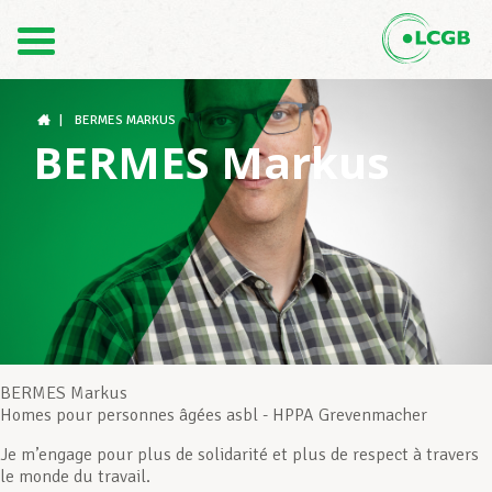
Contact
FR
DE
|
BERMES MARKUS
BERMES Markus
Le LCGB
Structures syndicales
Assistance au Travail
BERMES Markus
Homes pour personnes âgées asbl - HPPA Grevenmacher
Je m’engage pour plus de solidarité et plus de respect à travers
Vos droits
le monde du travail.