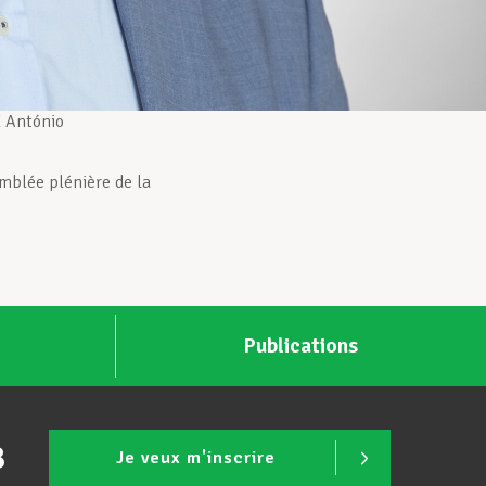
António
mblée plénière de la
Publications
B
Je veux m'inscrire