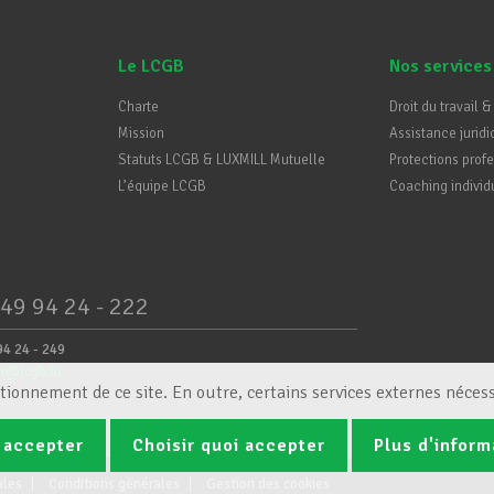
Le LCGB
Nos services
Charte
Droit du travail &
Mission
Assistance juridi
Statuts LCGB & LUXMILL Mutuelle
Protections prof
L’équipe LCGB
Coaching individ
49 94 24 - 222
94 24 - 249
er@lcgb.lu
tionnement de ce site. En outre, certains services externes nécess
 accepter
Choisir quoi accepter
Plus d'inform
ales
Conditions générales
Gestion des cookies