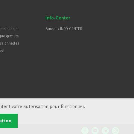
Info-Center
 droit social
Bureaux INFO-CENTER
que gratuite
essionnelles
uel
itent votre autorisation pour fonctionner.
ation