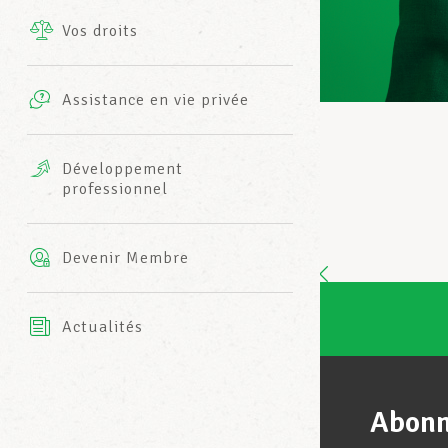
Vos droits
Prestations complémentaires
Charte
Photos
Assistance en vie privée
Harmonie Mutuelle
Bureaux INFO-CENTER
Vidéos
Développement
professionnel
Assurance AXA
L’équipe LCGB
Devenir Membre
Actualités
Abonn