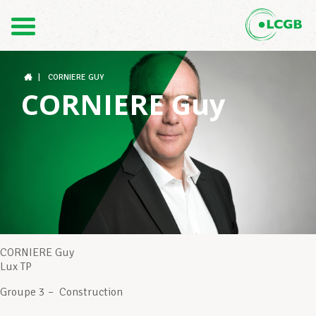
Contact
FR
DE
|
CORNIERE GUY
CORNIERE Guy
Le LCGB
Structures syndicales
Assistance au Travail
CORNIERE Guy
Lux TP
Groupe 3 – Construction
Vos droits