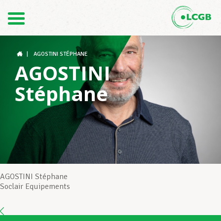
Contact
FR
DE
|
AGOSTINI STÉPHANE
AGOSTINI
Stéphane
Le LCGB
Structures syndicales
Assistance au Travail
AGOSTINI Stéphane
Soclair Equipements
Vos droits