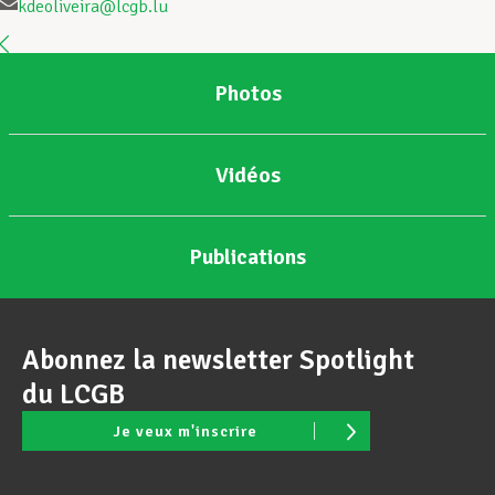
kdeoliveira@lcgb.lu
Assistance en vie privée
Photos
Développement professionnel
Vidéos
Devenir Membre
Publications
Actualités
Abonnez la newsletter Spotlight
du LCGB
Je veux m'inscrire