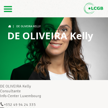
Contact
FR
DE
|
DE OLIVEIRA KELLY
DE OLIVEIRA Kelly
Le LCGB
Structures syndicales
Assistance au Travail
DE OLIVEIRA Kelly
Consultante
Info-Center Luxembourg
Vos droits
+352 49 94 24 335