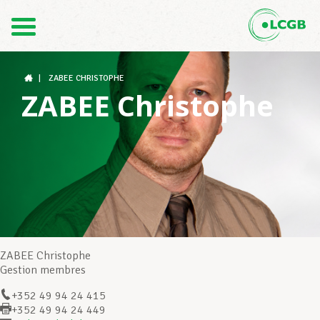
Contact
FR
DE
|
ZABEE CHRISTOPHE
ZABEE Christophe
Le LCGB
Structures syndicales
Assistance au Travail
ZABEE Christophe
Gestion membres
+352 49 94 24 415
Vos droits
+352 49 94 24 449