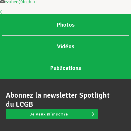
czabee@lcgb.lu
Assistance en vie privée
Photos
Développement professionnel
Vidéos
Devenir Membre
Publications
Actualités
Abonnez la newsletter Spotlight
du LCGB
Je veux m'inscrire