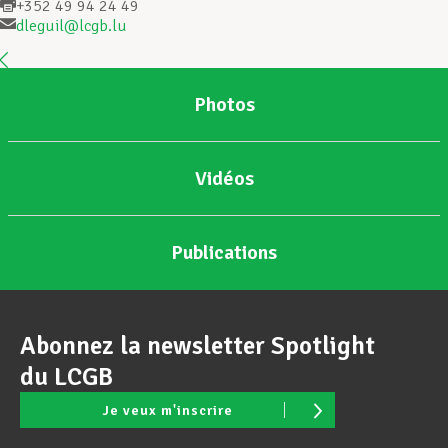
+352 49 94 24 49
dleguil@lcgb.lu
Assistance en vie privée
Photos
Développement professionnel
Vidéos
Devenir Membre
Publications
Actualités
Abonnez la newsletter Spotlight
du LCGB
Je veux m'inscrire