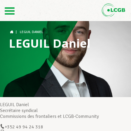
Contact
FR
DE
|
LEGUIL DANIEL
LEGUIL Daniel
Le LCGB
Structures syndicales
Assistance au Travail
LEGUIL Daniel
Secrétaire syndical
Commissions des frontaliers et LCGB-Community
Vos droits
+352 49 94 24 318