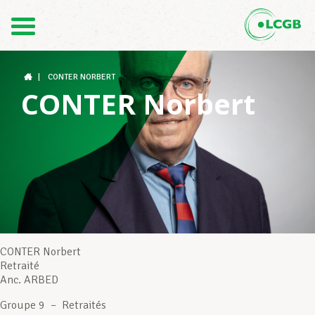
Contact
FR
DE
|
CONTER NORBERT
CONTER Norbert
Le LCGB
Structures syndicales
Assistance au Travail
CONTER Norbert
Retraité
Anc. ARBED
Vos droits
Groupe 9 – Retraités