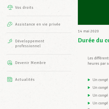
Vos droits
Prestations complémentaires
Charte
Photos
Assistance en vie privée
Harmonie Mutuelle
14 mai 2020
Bureaux INFO-CENTER
Vidéos
Durée du c
Développement
professionnel
Assurance AXA
L’équipe LCGB
Les différen
Devenir Membre
heures par s
Actualités
Un congé 
Un congé 
Un congé 
Un congé 