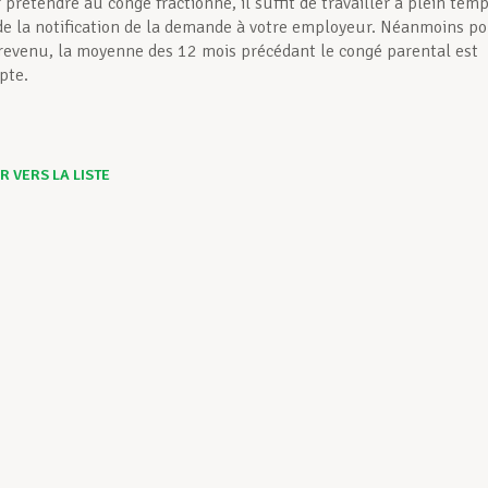
prétendre au congé fractionné, il suffit de travailler à plein tem
 la notification de la demande à votre employeur. Néanmoins p
 revenu, la moyenne des 12 mois précédant le congé parental est
pte.
 VERS LA LISTE