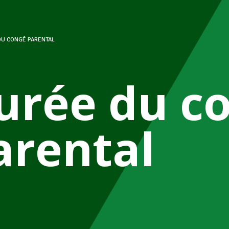
DU CONGÉ PARENTAL
urée du c
arental