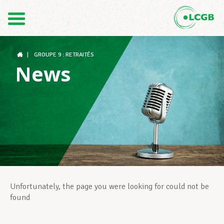
Contact
FR
DE
|
GROUPE 9 : RETRAITÉS
News
Le LCGB
Structures syndicales
Assistance au Travail
Unfortunately, the page you were looking for could not be
found
Vos droits