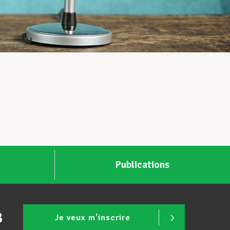
Publications
B
Je veux m'inscrire