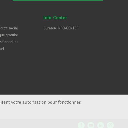
Info-Center
 droit social
Bureaux INFO-CENTER
que gratuite
essionnelles
uel
itent votre autorisation pour fonctionner.