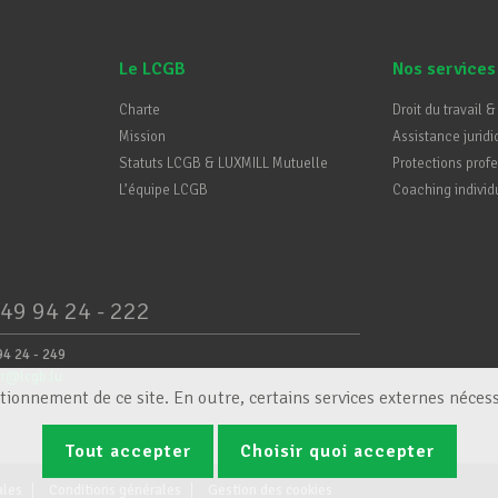
Le LCGB
Nos services
Charte
Droit du travail &
Mission
Assistance juridi
Statuts LCGB & LUXMILL Mutuelle
Protections prof
L’équipe LCGB
Coaching individ
49 94 24 - 222
94 24 - 249
er@lcgb.lu
tionnement de ce site. En outre, certains services externes nécess
Tout accepter
Choisir quoi accepter
ales
Conditions générales
Gestion des cookies