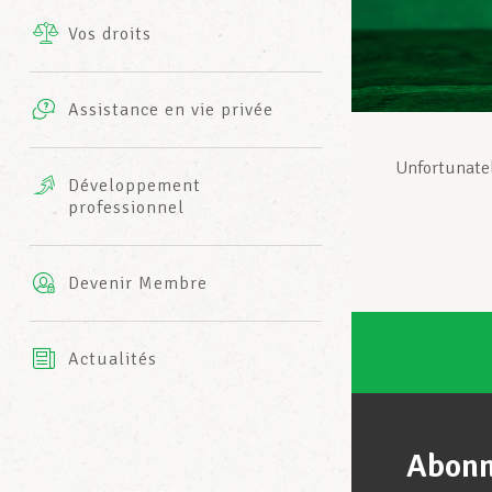
Vos droits
Prestations complémentaires
Charte
Photos
Assistance en vie privée
Harmonie Mutuelle
Bureaux INFO-CENTER
Unfortunatel
Vidéos
Développement
professionnel
Assurance AXA
L’équipe LCGB
Devenir Membre
Actualités
Abonn