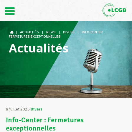
Contact
FR
DE
|
ACTUALITÉS
|
NEWS
|
DIVERS
|
INFO-CENTER :
FERMETURES EXCEPTIONNELLES
Actualités
Le LCGB
Structures syndicales
Assistance au Travail
9 juillet 2026
Divers
Info-Center : Fermetures
Vos droits
exceptionnelles