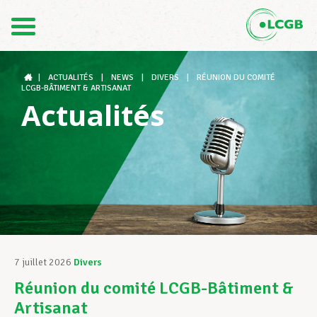
Contact
FR
DE
|
ACTUALITÉS
|
NEWS
|
DIVERS
|
RÉUNION DU COMITÉ
LCGB-BÂTIMENT & ARTISANAT
Actualités
Le LCGB
Structures syndicales
Assistance au Travail
7 juillet 2026
Divers
Réunion du comité LCGB-Bâtiment &
Vos droits
Artisanat