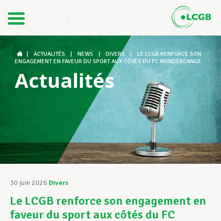
Contact
FR
DE
|
ACTUALITÉS
|
NEWS
|
DIVERS
|
LE LCGB RENFORCE SON
ENGAGEMENT EN FAVEUR DU SPORT AUX CÔTÉS DU FC MONDERCANGE
Actualités
Le LCGB
Structures syndicales
Assistance au Travail
30 juin 2026
Divers
Le LCGB renforce son engagement en
Vos droits
faveur du sport aux côtés du FC