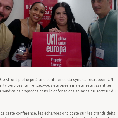
’OGBL ont participé à une conférence du syndicat européen UNI
rty Services, un rendez-vous européen majeur réunissant les
s syndicales engagées dans la défense des salariés du secteur du
 de cette conférence, les échanges ont porté sur les grands défis