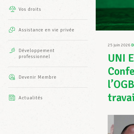
Vos droits
Prestations complémentaires
Charte
Photos
Assistance en vie privée
Harmonie Mutuelle
Bureaux INFO-CENTER
25 juin 2026
D
Vidéos
Développement
UNI E
professionnel
Assurance AXA
L’équipe LCGB
Confe
Devenir Membre
l’OGB
trava
Actualités