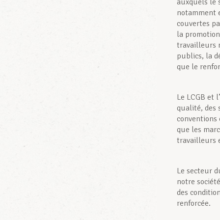
auxquels le 
notamment en
couvertes par
la promotion
travailleurs
publics, la d
que le renfo
Le LCGB et l
qualité, des 
conventions 
que les marc
travailleurs 
Le secteur d
notre sociét
des condition
renforcée.