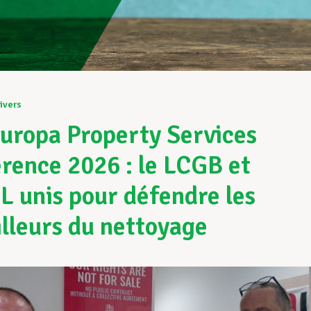
ivers
uropa Property Services
rence 2026 : le LCGB et
L unis pour défendre les
illeurs du nettoyage