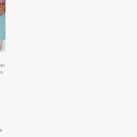
cer
es
e