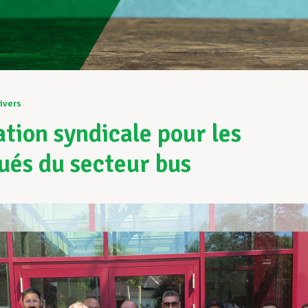
ivers
tion syndicale pour les
ués du secteur bus