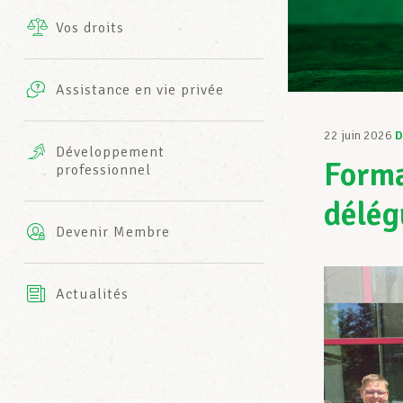
Vos droits
Prestations complémentaires
Charte
Photos
Assistance en vie privée
Harmonie Mutuelle
Bureaux INFO-CENTER
22 juin 2026
D
Vidéos
Développement
Forma
professionnel
Assurance AXA
L’équipe LCGB
délég
Devenir Membre
Actualités