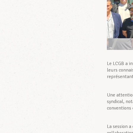
Le LCGB a in
leurs connai
représentant
Une attentio
syndical, no
conventions c
La session a