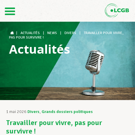
Contact
FR
DE
|
ACTUALITÉS
|
NEWS
|
DIVERS
|
TRAVAILLER POUR VIVRE,
PAS POUR SURVIVRE !
Actualités
Le LCGB
Structures syndicales
Assistance au Travail
1 mai 2026
Divers
,
Grands dossiers politiques
Travailler pour vivre, pas pour
Vos droits
survivre !