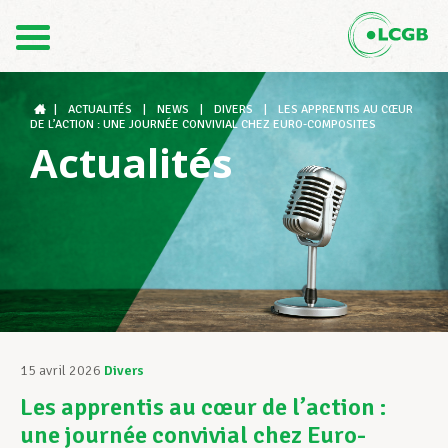
Contact
FR
DE
|
ACTUALITÉS
|
NEWS
|
DIVERS
|
LES APPRENTIS AU CŒUR
DE L’ACTION : UNE JOURNÉE CONVIVIAL CHEZ EURO-COMPOSITES
Actualités
Le LCGB
Structures syndicales
Assistance au Travail
15 avril 2026
Divers
Les apprentis au cœur de l’action :
Vos droits
une journée convivial chez Euro-