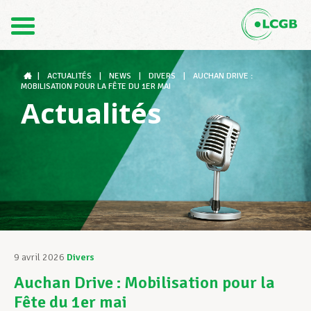
Contact
FR
DE
|
ACTUALITÉS
|
NEWS
|
DIVERS
|
AUCHAN DRIVE :
MOBILISATION POUR LA FÊTE DU 1ER MAI
Actualités
Le LCGB
Structures syndicales
Assistance au Travail
9 avril 2026
Divers
Auchan Drive : Mobilisation pour la
Vos droits
Fête du 1er mai