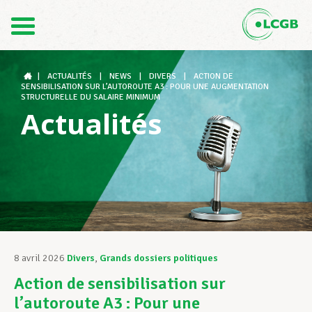
Contact
FR
DE
|
ACTUALITÉS
|
NEWS
|
DIVERS
|
ACTION DE
SENSIBILISATION SUR L’AUTOROUTE A3 : POUR UNE AUGMENTATION
STRUCTURELLE DU SALAIRE MINIMUM
Actualités
Le LCGB
Structures syndicales
Assistance au Travail
8 avril 2026
Divers
,
Grands dossiers politiques
Action de sensibilisation sur
Vos droits
l’autoroute A3 : Pour une