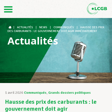
Contact
FR
DE
|
ACTUALITÉS
|
NEWS
|
COMMUNIQUÉS
|
HAUSSE DES PRIX
DES CARBURANTS : LE GOUVERNEMENT DOIT AGIR IMMÉDIATEMENT
Actualités
Le LCGB
Structures syndicales
Assistance au Travail
1 avril 2026
Communiqués
,
Grands dossiers politiques
Hausse des prix des carburants : le
Vos droits
gouvernement doit agir