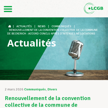
Contact
FR
DE
|
ACTUALITÉS
|
NEWS
|
COMMUNIQUÉS
|
RENOUVELLEMENT DE LA CONVENTION COLLECTIVE DE LA COMMUNE
DE BECKERICH : ACCORD CONCLU APRÈS D’INTENSES NÉGOCIATIONS
Actualités
Le LCGB
Structures syndicales
Assistance au Travail
2 mars 2026
Communiqués
,
Divers
Renouvellement de la convention
Vos droits
collective de la commune de