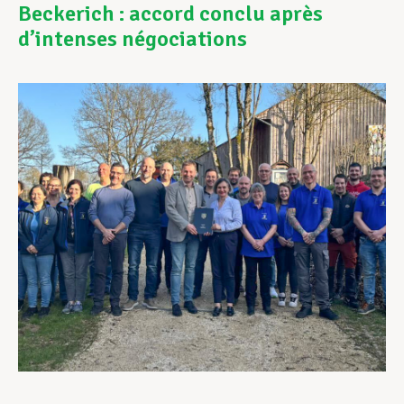
Beckerich : accord conclu après
d’intenses négociations
Assistance en vie privée
Développement professionnel
Devenir Membre
Actualités