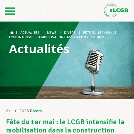
Contact
FR
DE
|
ACTUALITÉS
|
NEWS
|
DIVERS
|
FÊTE DU 1ER MAI : LE
LCGB INTENSIFIE LA MOBILISATION DANS LA CONSTRUCTION
Actualités
Le LCGB
Structures syndicales
Assistance au Travail
2 mars 2026
Divers
Fête du 1er mai : le LCGB intensifie la
Vos droits
mobilisation dans la construction