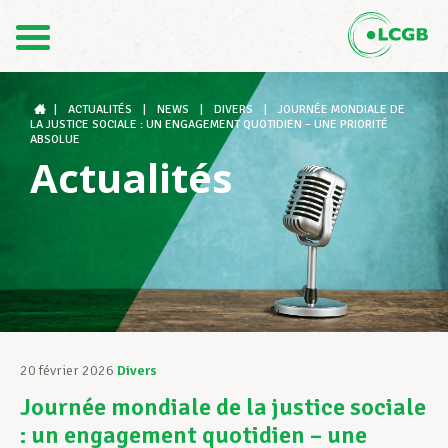
Contact
FR
DE
|
ACTUALITÉS
|
NEWS
|
DIVERS
|
JOURNÉE MONDIALE DE
LA JUSTICE SOCIALE : UN ENGAGEMENT QUOTIDIEN – UNE PRIORITÉ
ABSOLUE
Actualités
Le LCGB
Structures syndicales
Assistance au Travail
20 février 2026
Divers
Journée mondiale de la justice sociale
Vos droits
: un engagement quotidien – une