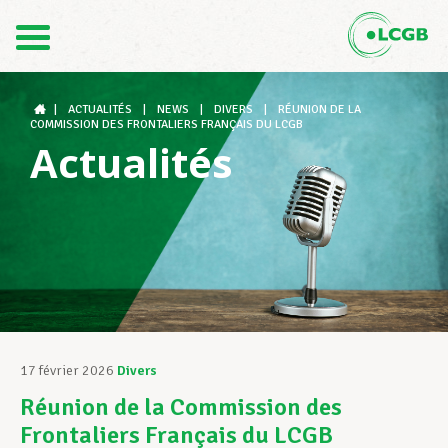
Contact
FR
DE
|
ACTUALITÉS
|
NEWS
|
DIVERS
|
RÉUNION DE LA
COMMISSION DES FRONTALIERS FRANÇAIS DU LCGB
Actualités
Le LCGB
Structures syndicales
Assistance au Travail
17 février 2026
Divers
Réunion de la Commission des
Vos droits
Frontaliers Français du LCGB