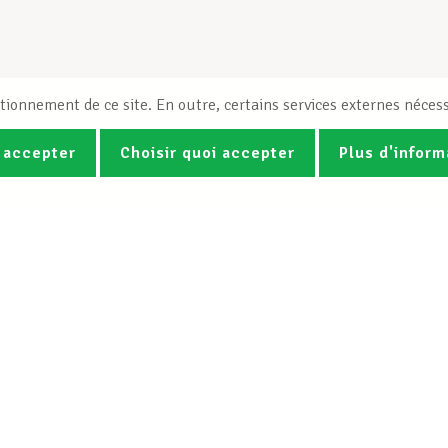
tionnement de ce site. En outre, certains services externes nécess
 accepter
Choisir quoi accepter
Plus d'inform
Photos
Vidéos
ez la newsletter Spotlight du LCG