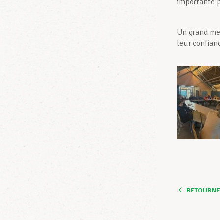
importante p
Un grand mer
leur confianc
RETOURNER