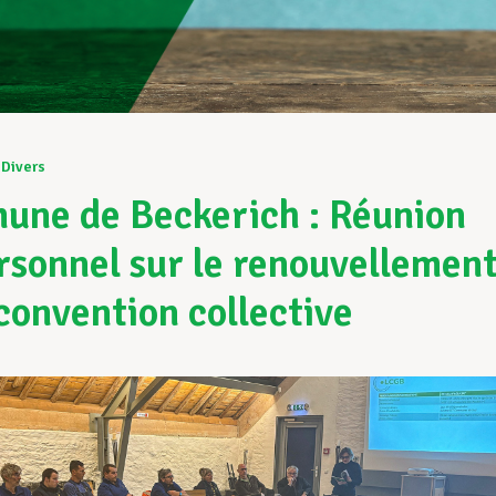
Divers
ne de Beckerich : Réunion
rsonnel sur le renouvellemen
 convention collective