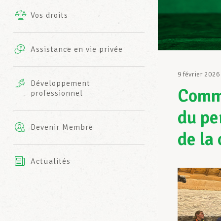
Vos droits
Prestations complémentaires
Charte
Photos
Assistance en vie privée
Harmonie Mutuelle
Bureaux INFO-CENTER
9 février 2026
Vidéos
Développement
Commu
professionnel
Assurance AXA
L’équipe LCGB
du pe
Devenir Membre
de la
Actualités