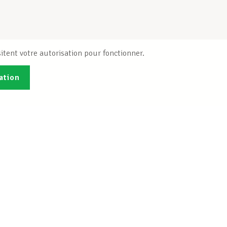
itent votre autorisation pour fonctionner.
ation
Publications
B
Je veux m'inscrire