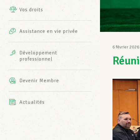
Vos droits
Prestations complémentaires
Charte
Photos
Assistance en vie privée
Harmonie Mutuelle
Bureaux INFO-CENTER
6 février 2026
Vidéos
Développement
Réun
professionnel
Assurance AXA
L’équipe LCGB
Devenir Membre
Actualités