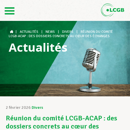
Contact
FR
DE
|
ACTUALITÉS
|
NEWS
|
DIVERS
|
RÉUNION DU COMITÉ
LCGB-ACAP : DES DOSSIERS CONCRETS AU CŒUR DES ÉCHANGES
Actualités
Le LCGB
Structures syndicales
Assistance au Travail
2 février 2026
Divers
Réunion du comité LCGB-ACAP : des
Vos droits
dossiers concrets au cœur des