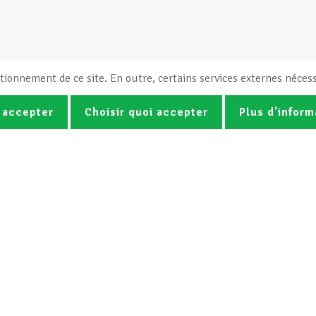
tionnement de ce site. En outre, certains services externes nécess
 accepter
Choisir quoi accepter
Plus d'inform
Photos
Vidéos
ez la newsletter Spotlight du LCG