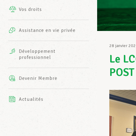
Vos droits
Prestations complémentaires
Charte
Photos
Assistance en vie privée
Harmonie Mutuelle
Bureaux INFO-CENTER
28 janvier 20
Vidéos
Développement
Le LC
professionnel
Assurance AXA
L’équipe LCGB
POST
Devenir Membre
Actualités