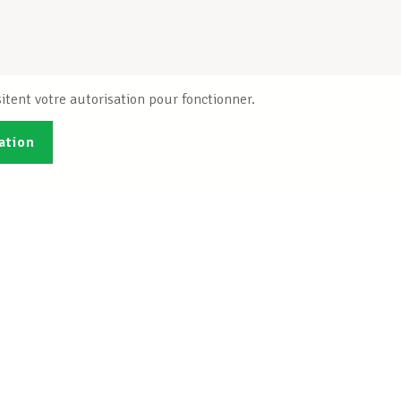
itent votre autorisation pour fonctionner.
ation
Publications
B
Je veux m'inscrire