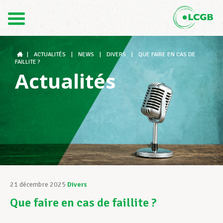
Contact
FR
DE
|
ACTUALITÉS
|
NEWS
|
DIVERS
|
QUE FAIRE EN CAS DE
FAILLITE ?
Actualités
Le LCGB
Structures syndicales
Assistance au Travail
21 décembre 2025
Divers
Que faire en cas de faillite ?
Vos droits