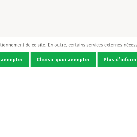
tionnement de ce site. En outre, certains services externes nécess
 accepter
Choisir quoi accepter
Plus d'inform
Photos
Vidéos
ez la newsletter Spotlight du LCG