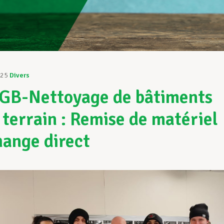
025
Divers
GB-Nettoyage de bâtiments
e terrain : Remise de matériel
hange direct