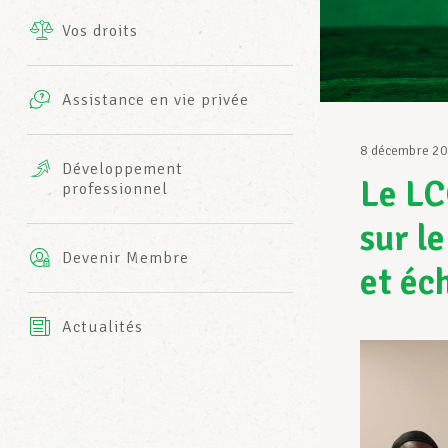
Vos droits
Prestations complémentaires
Charte
Photos
Assistance en vie privée
Harmonie Mutuelle
Bureaux INFO-CENTER
8 décembre 2
Vidéos
Développement
Le LC
professionnel
Assurance AXA
L’équipe LCGB
sur l
Devenir Membre
et éc
Actualités