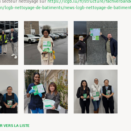
u secteur nettoyage sur
https://lcgb.lu/fr/structure/fachverband
n/lcgb-nettoyage-de-batiments/news-lcgb-nettoyage-de-batimen
 VERS LA LISTE