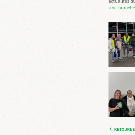
actualités d
und-branche
RETOURNER