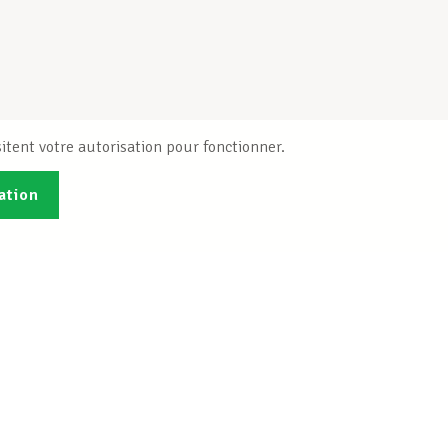
itent votre autorisation pour fonctionner.
ation
Publications
B
Je veux m'inscrire