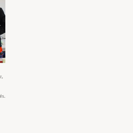
c,
és.