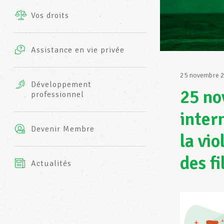
Vos droits
Prestations complémentaires
Charte
Photos
Assistance en vie privée
Harmonie Mutuelle
Bureaux INFO-CENTER
25 novembre 
Vidéos
Développement
25 no
professionnel
Assurance AXA
L’équipe LCGB
inter
Devenir Membre
la vi
des fi
Actualités