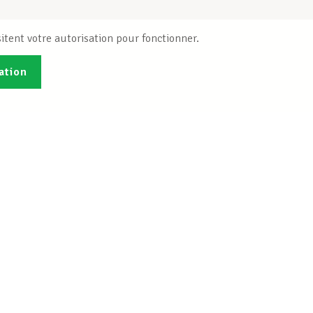
itent votre autorisation pour fonctionner.
ation
Publications
B
Je veux m'inscrire
Info-Center