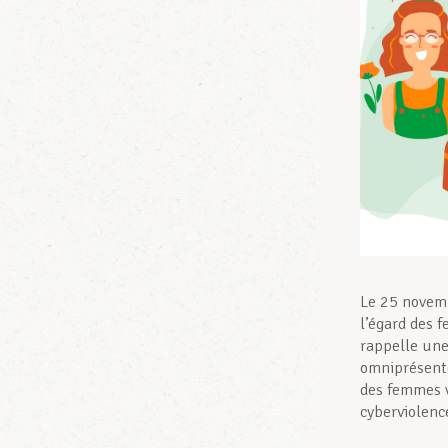
Le 25 novemb
l’égard des 
rappelle une
omniprésente,
des femmes v
cyberviolenc