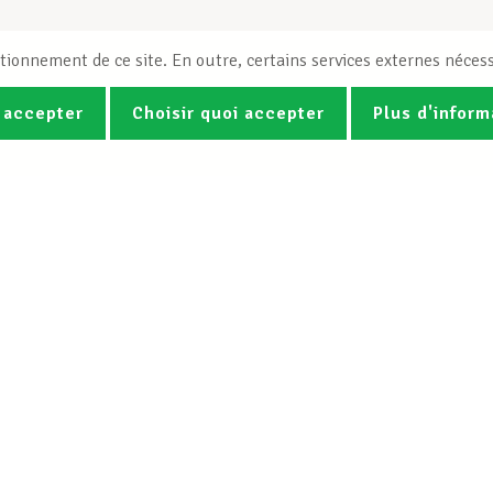
tionnement de ce site. En outre, certains services externes nécess
 accepter
Choisir quoi accepter
Plus d'inform
Photos
Vidéos
ez la newsletter Spotlight du LCG
Le LCGB
Nos services