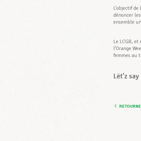
L’objectif de
dénoncer les
ensemble une
Le LCGB, et 
l’Orange Wee
femmes au tr
Lët’z say
RETOURNER