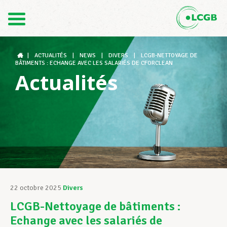
Contact
FR
DE
|
ACTUALITÉS
|
NEWS
|
DIVERS
|
LCGB-NETTOYAGE DE
BÂTIMENTS : ECHANGE AVEC LES SALARIÉS DE CFORCLEAN
Actualités
Le LCGB
Structures syndicales
Assistance au Travail
22 octobre 2025
Divers
LCGB-Nettoyage de bâtiments :
Vos droits
Echange avec les salariés de