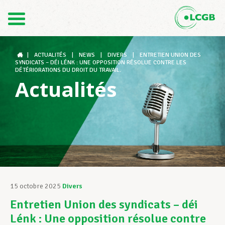
Contact
FR
DE
|
ACTUALITÉS
|
NEWS
|
DIVERS
|
ENTRETIEN UNION DES
SYNDICATS – DÉI LÉNK : UNE OPPOSITION RÉSOLUE CONTRE LES
DÉTÉRIORATIONS DU DROIT DU TRAVAIL.
Actualités
Le LCGB
Structures syndicales
Assistance au Travail
15 octobre 2025
Divers
Entretien Union des syndicats – déi
Vos droits
Lénk : Une opposition résolue contre