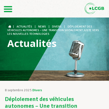
Contact
FR
DE
|
ACTUALITÉS
|
NEWS
|
DIVERS
|
DÉPLOIEMENT DES
VÉHICULES AUTONOMES – UNE TRANSITION SOCIALEMENT JUSTE VERS
LES NOUVELLES TECHNOLOGIES
Actualités
Le LCGB
Structures syndicales
Assistance au Travail
8 septembre 2025
Divers
Déploiement des véhicules
Vos droits
autonomes – Une transition