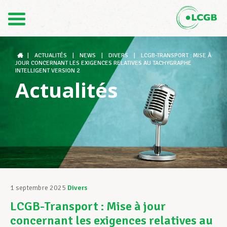
Contact
FR
DE
|
ACTUALITÉS
|
NEWS
|
DIVERS
|
LCGB-TRANSPORT : MISE À
JOUR CONCERNANT LES EXIGENCES RELATIVES AU TACHYGRAPHE
INTELLIGENT VERSION 2
Actualités
Le LCGB
Structures syndicales
Assistance au Travail
1 septembre 2025
Divers
LCGB-Transport : Mise à jour
Vos droits
concernant les exigences relatives au