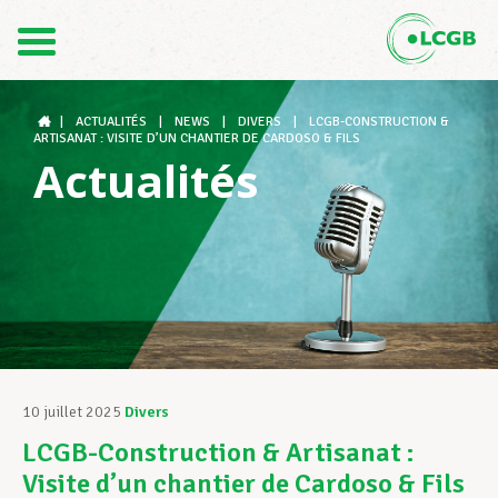
Contact
FR
DE
|
ACTUALITÉS
|
NEWS
|
DIVERS
|
LCGB-CONSTRUCTION &
ARTISANAT : VISITE D’UN CHANTIER DE CARDOSO & FILS
Actualités
Le LCGB
Structures syndicales
Assistance au Travail
10 juillet 2025
Divers
LCGB-Construction & Artisanat :
Vos droits
Visite d’un chantier de Cardoso & Fils