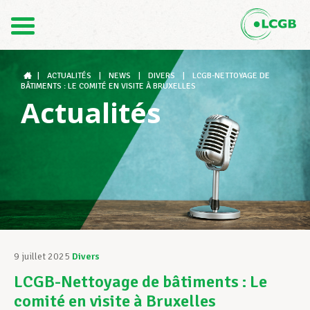
Contact
FR
DE
|
ACTUALITÉS
|
NEWS
|
DIVERS
|
LCGB-NETTOYAGE DE
BÂTIMENTS : LE COMITÉ EN VISITE À BRUXELLES
Actualités
Le LCGB
Structures syndicales
Assistance au Travail
9 juillet 2025
Divers
LCGB-Nettoyage de bâtiments : Le
Vos droits
comité en visite à Bruxelles