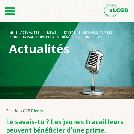
Contact
FR
DE
|
ACTUALITÉS
|
NEWS
|
DIVERS
|
LE SAVAIS-TU ? LES
JEUNES TRAVAILLEURS PEUVENT BÉNÉFICIER D’UNE PRIME.
Actualités
Le LCGB
Structures syndicales
Assistance au Travail
7 juillet 2025
Divers
Le savais-tu ? Les jeunes travailleurs
Vos droits
peuvent bénéficier d’une prime.