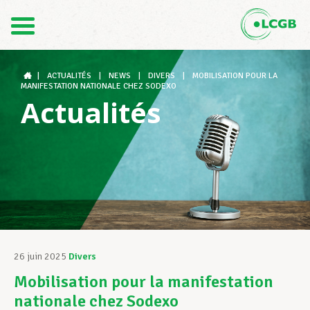
Contact
FR
DE
|
ACTUALITÉS
|
NEWS
|
DIVERS
|
MOBILISATION POUR LA
MANIFESTATION NATIONALE CHEZ SODEXO
Actualités
Le LCGB
Structures syndicales
Assistance au Travail
26 juin 2025
Divers
Mobilisation pour la manifestation
Vos droits
nationale chez Sodexo