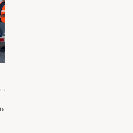
Les
u
té