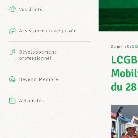
Vos droits
Prestations complémentaires
Charte
Photos
Assistance en vie privée
Harmonie Mutuelle
Bureaux INFO-CENTER
25 juin 2025
D
Vidéos
Développement
LCGB-
professionnel
Assurance AXA
L’équipe LCGB
Mobil
Devenir Membre
du 28
Actualités