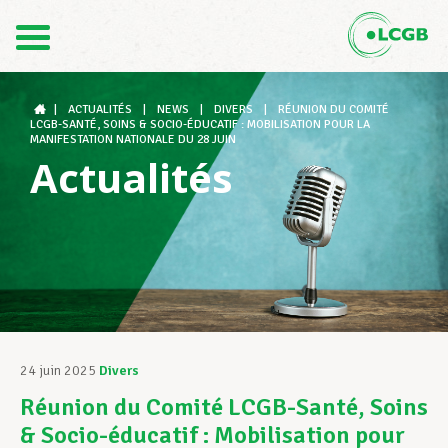
Contact
FR
DE
|
ACTUALITÉS
|
NEWS
|
DIVERS
|
RÉUNION DU COMITÉ
LCGB-SANTÉ, SOINS & SOCIO-ÉDUCATIF : MOBILISATION POUR LA
MANIFESTATION NATIONALE DU 28 JUIN
Actualités
Le LCGB
Structures syndicales
Assistance au Travail
24 juin 2025
Divers
Réunion du Comité LCGB-Santé, Soins
Vos droits
& Socio-éducatif : Mobilisation pour