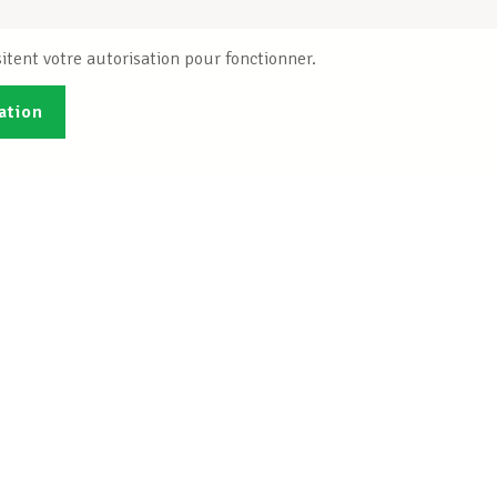
itent votre autorisation pour fonctionner.
ation
Publications
B
Je veux m'inscrire
Info-Center