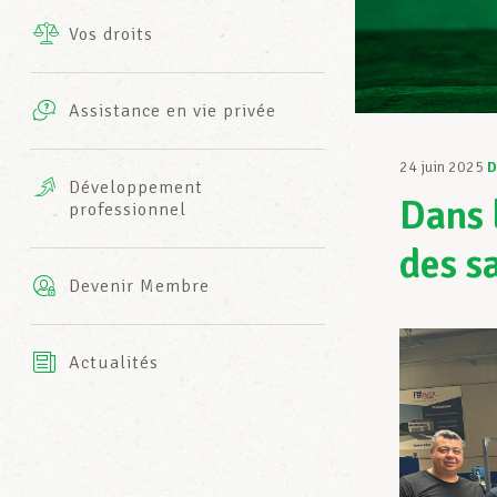
Vos droits
Prestations complémentaires
Charte
Photos
Assistance en vie privée
Harmonie Mutuelle
Bureaux INFO-CENTER
24 juin 2025
D
Vidéos
Développement
Dans l
professionnel
Assurance AXA
L’équipe LCGB
des s
Devenir Membre
Actualités