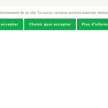
tionnement de ce site. En outre, certains services externes nécess
 accepter
Choisir quoi accepter
Plus d'inform
Photos
Vidéos
ez la newsletter Spotlight du LCG
Le LCGB
Nos services