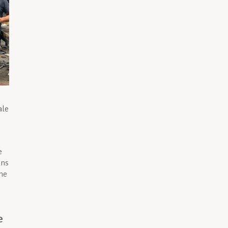
ale
e
ans
ème
e