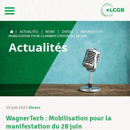
Contact
FR
DE
|
ACTUALITÉS
|
NEWS
|
DIVERS
|
WAGNERTECH :
MOBILISATION POUR LA MANIFESTATION DU 28 JUIN
Actualités
Le LCGB
Structures syndicales
Assistance au Travail
19 juin 2025
Divers
WagnerTech : Mobilisation pour la
Vos droits
manifestation du 28 juin