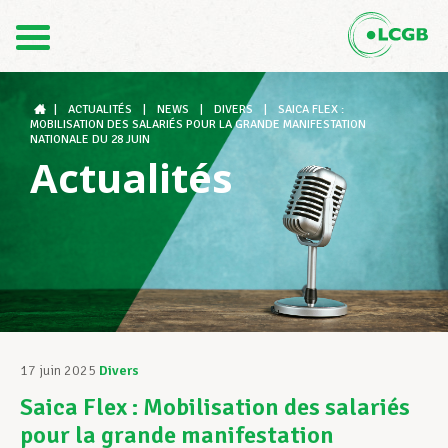
Contact
FR
DE
|
ACTUALITÉS
|
NEWS
|
DIVERS
|
SAICA FLEX :
MOBILISATION DES SALARIÉS POUR LA GRANDE MANIFESTATION
NATIONALE DU 28 JUIN
Actualités
Le LCGB
Structures syndicales
Assistance au Travail
17 juin 2025
Divers
Saica Flex : Mobilisation des salariés
Vos droits
pour la grande manifestation